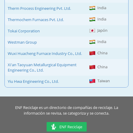
India
Therm Process Engineering Pvt. Ltd.
India
Thermochem Furnaces Pvt. Ltd.
Japón
Tokai Corporation
India
Westman Group
China
Wuxi Huacheng Furnace Industry Co., Ltd.
Xi'an Taoyuan Metallurgical Equipment
China
Engineering Co., Ltd.
Taiwan
Yiu Hwa Engineering Co., Ltd.
ENF Reciclaje es un directorio de compañías de reciclaje. La
información se revisa, se categoriza y se conecta.
ENF Reciclaje