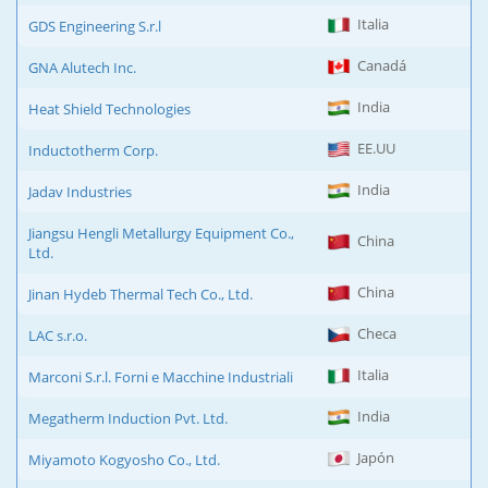
Italia
GDS Engineering S.r.l
Canadá
GNA Alutech Inc.
India
Heat Shield Technologies
EE.UU
Inductotherm Corp.
India
Jadav Industries
Jiangsu Hengli Metallurgy Equipment Co.,
China
Ltd.
China
Jinan Hydeb Thermal Tech Co., Ltd.
Checa
LAC s.r.o.
Italia
Marconi S.r.l. Forni e Macchine Industriali
India
Megatherm Induction Pvt. Ltd.
Japón
Miyamoto Kogyosho Co., Ltd.