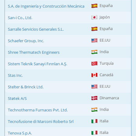
España
S.A. de Ingeniería y Construcción Mecánica
Japón
San-i Co., Ltd.
España
Sarralle Servicios Generales S.L.
EE.UU
Schaefer Group, Inc.
India
Shree Thermatech Engineers
Turquía
Sistem Teknik Sanayi Fırınları A.Ş.
Canadá
Stas Inc.
EE.UU
Stelter & Brinck Ltd.
Dinamarca
Støtek A/S
India
Technotherma Furnaces Pvt. Ltd.
Italia
Tecnofusione di Marconi Roberto Srl
Italia
Tenova S.p.A.