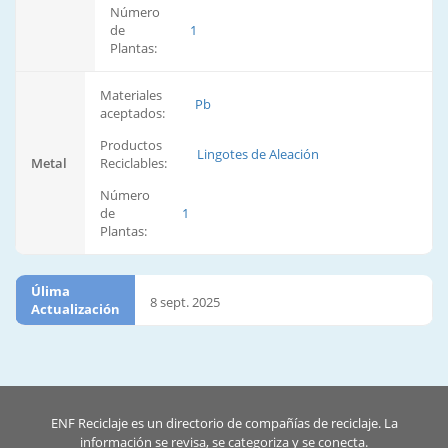
Número
de
1
Plantas:
Materiales
Pb
aceptados:
Productos
Lingotes de Aleación
Metal
Reciclables:
Número
de
1
Plantas:
Úlima
8 sept. 2025
Actualización
ENF Reciclaje es un directorio de compañías de reciclaje. La
información se revisa, se categoriza y se conecta.