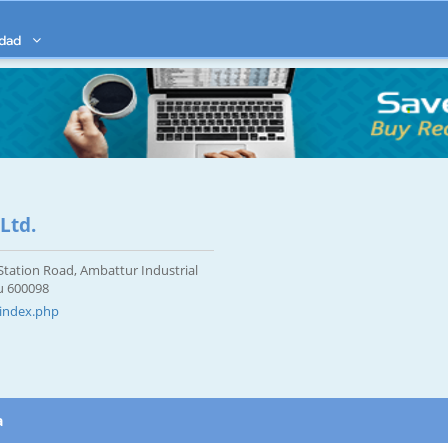
idad
Ltd.
tation Road, Ambattur Industrial
u 600098
/index.php
a