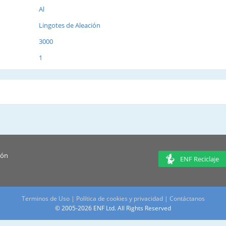
Al
Lingotes de Aleación
3000
1
ión
ENF Reciclaje
Terminos de Uso
|
Política de cookies y privacidad
|
Contáctanos
© 2005-2026 ENF Ltd. All Rights Reserved