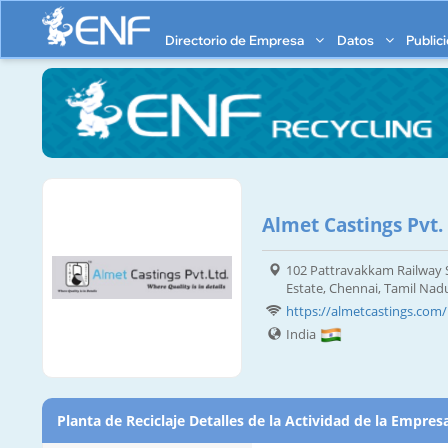
Directorio de Empresa
Datos
Public
Almet Castings Pvt. 
102 Pattravakkam Railway S
Estate, Chennai, Tamil Nad
https://almetcastings.com
India
Planta de Reciclaje Detalles de la Actividad de la Empres