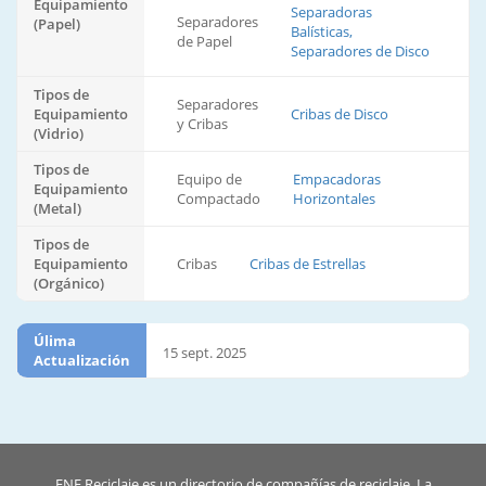
Equipamiento
Separadoras
Separadores
(Papel)
Balísticas,
de Papel
Separadores de Disco
Tipos de
Separadores
Equipamiento
Cribas de Disco
y Cribas
(Vidrio)
Tipos de
Equipo de
Empacadoras
Equipamiento
Compactado
Horizontales
(Metal)
Tipos de
Equipamiento
Cribas
Cribas de Estrellas
(Orgánico)
Úlima
15 sept. 2025
Actualización
ENF Reciclaje es un directorio de compañías de reciclaje. La