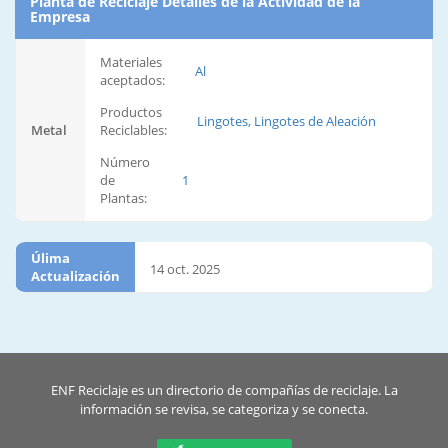
Planta de Reciclaje Detalles de la Actividad de la
Empresa
Materiales
Al
aceptados:
Productos
Lingotes, Lingotes de Aleación
Metal
Reciclables:
Número
de
1
Plantas:
Úlima
14 oct. 2025
Actualización
ENF Reciclaje es un directorio de compañías de reciclaje. La
información se revisa, se categoriza y se conecta.