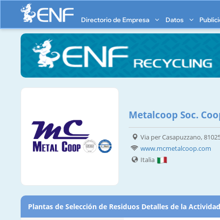
Directorio de Empresa
Datos
Public
Metalcoop Soc. Coop
Via per Casapuzzano, 81025
www.mcmetalcoop.com
Italia
Plantas de Selección de Residuos Detalles de la Activida