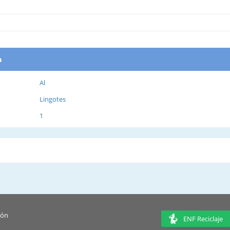
a
Al
Lingotes
1
ión
ENF Reciclaje