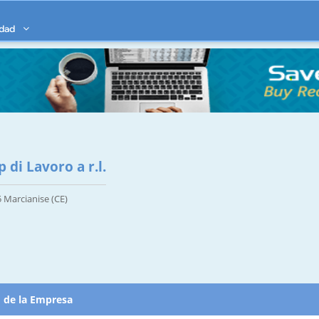
idad
 di Lavoro a r.l.
 Marcianise (CE)
d de la Empresa