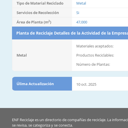
Tipo de Material Reciclado
Metal
Servicios de Recolección
Si
2
Área de Planta (m
)
47,000
Planta de Reciclaje Detalles de la Actividad de la Empres
Materiales aceptados:
Metal
Productos Reciclables:
Número de Plantas:
Úlima Actualización
10 oct. 2025
ENF Reciclaje es un directorio de compañías de reciclaje. La informac
se revisa, se categoriza y se conecta.