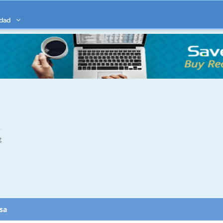
idad
g
esa