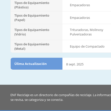
Tipos de Equipamiento
Empacadoras
(Plástico)
Tipos de Equipamiento
Empacadoras
(Papel)
Tipos de Equipamiento
Trituradoras, Molinosy
(Vidrio)
Pulverizadoras
Tipos de Equipamiento
Equipo de Compactado
(Metal)
Úlima Actualización
8 sept. 2025
ENF Reciclaje es un directorio de compañías de reciclaje. La informac
se revisa, se categoriza y se conecta.