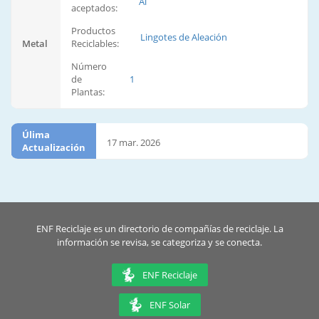
Al
aceptados:
Productos
Lingotes de Aleación
Metal
Reciclables:
Número
de
1
Plantas:
Úlima
17 mar. 2026
Actualización
ENF Reciclaje es un directorio de compañías de reciclaje. La
información se revisa, se categoriza y se conecta.
ENF Reciclaje
ENF Solar