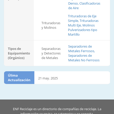
Denso, Clasificadoras
de Aire
Trituradoras de Eje
Simple, Trituradoras
Trituradoras
Multi Eje, Molinos
y Molinos
Pulverizadores tipo
Martillo
Separadores de
Tipos de
Separadoras
Metales Ferrosos,
Equipamiento
y Detectores
Separadores de
(Orgánico)
de Metales
Metales No Ferrosos
Úlima
21 may. 2025
Actualización
ENF Reciclaje es un directorio de compañías de reciclaje. La
información se revisa, se categoriza y se conecta.