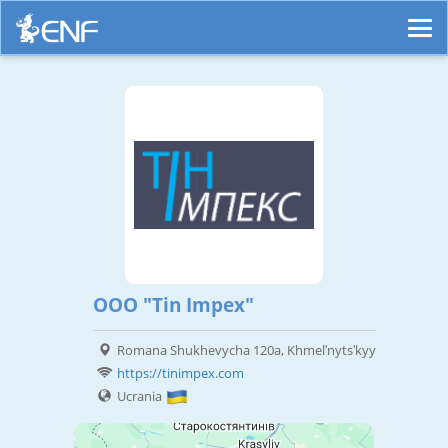
OOO "Tin Impex"
Romana Shukhevycha 120a, Khmelʹnytsʹkyy
https://tinimpex.com
Ucrania