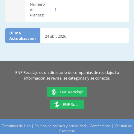
Número
de
1
Plantas:
Úlima
24 abr. 2026
Actualización
ENF Reciclaje es un directorio de compañías de reciclaje. La
información se revisa, se categoriza y se conecta.
ENF Reciclaje
ENF Solar
Terminos de Uso
|
Política de cookies y privacidad
|
Contáctanos
|
Versión de
Escritorio